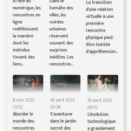
À l'ère du
Dans le
La transition
numérique, les
tumulte des
d'une relation
rencontres en
villes, les
virtuelle à une
ligne
soirées
première
redéfinissent
urbaines
rencontre
la manière
réservent
physique peut
dont les
souvent des
être teintée
individus
surprises
d'appréhension...
tissent des
inédites. Les
liens...
rencontres...
8 mai 2025
16 avril 2025
10 avril 2025
21:52
02:38
09:15
Aborder le
S'aventurer
L'évolution
monde des
dans le jardin
technologique
rencontres
secret des
a grandement