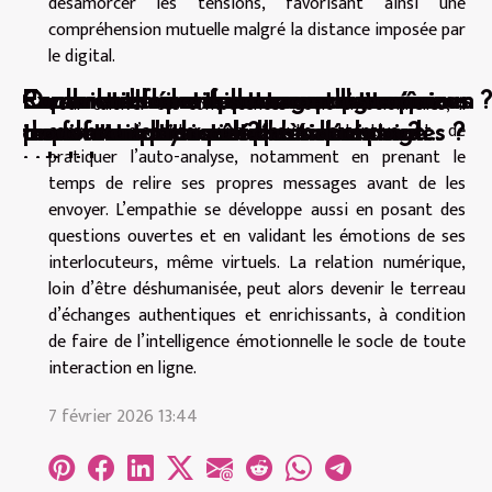
désamorcer les tensions, favorisant ainsi une
compréhension mutuelle malgré la distance imposée par
le digital.
Pour cultiver ces compétences socio-émotionnelles, il
Comment les rencontres en ligne
Comment les rencontres spontanées
Conseils d'experts pour une première
Rencontres érotiques comment créer un
Exploration des fantasmes communs
Exploration des avantages des services
Quels sont les meilleurs endroits pour
Comment faire des rencontres coquines ?
convient d’adopter une écoute attentive et de
transforment les interactions sociales ?
transforment les soirées urbaines ?
rencontre physique après l'échange
profil attirant sans clichés
impactant le succès des rencontres
de conversation téléphonique pour
trouver un plan cul ?
pratiquer l’auto-analyse, notamment en prenant le
virtuel
intimes
adultes
temps de relire ses propres messages avant de les
envoyer. L’empathie se développe aussi en posant des
questions ouvertes et en validant les émotions de ses
interlocuteurs, même virtuels. La relation numérique,
loin d’être déshumanisée, peut alors devenir le terreau
d’échanges authentiques et enrichissants, à condition
de faire de l’intelligence émotionnelle le socle de toute
interaction en ligne.
7 février 2026 13:44