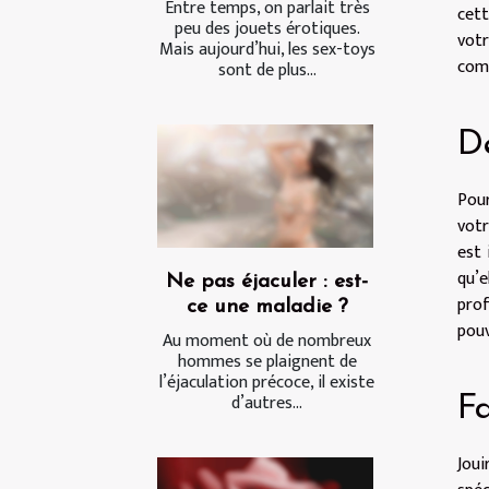
Entre temps, on parlait très
cett
peu des jouets érotiques.
votr
Mais aujourd’hui, les sex-toys
comm
sont de plus...
D
Pour
votr
est 
qu’
Ne pas éjaculer : est-
prof
ce une maladie ?
pouv
Au moment où de nombreux
hommes se plaignent de
l’éjaculation précoce, il existe
d’autres...
Fa
Joui