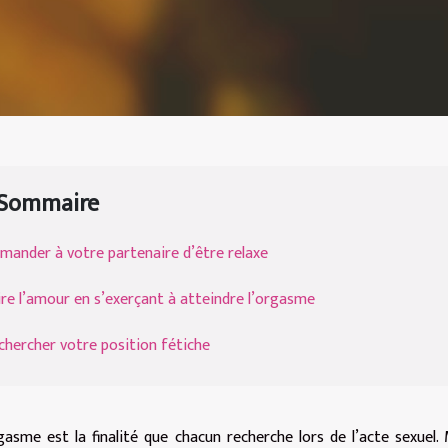
Sommaire
mander à votre partenaire d’être relaxe
ire l’amour en s’exerçant à atteindre l’orgasme
chercher votre position fétiche
gasme est la finalité que chacun recherche lors de l’acte sexuel.