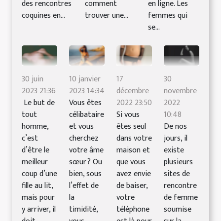
des rencontres
comment
en ligne. Les
coquines en...
trouver une...
femmes qui
se...
30 juin
10 janvier
17
30
2023 21:36
2023 14:34
décembre
novembre
Le but de
Vous êtes
2022 23:50
2022
tout
célibataire
Si vous
10:48
homme,
et vous
êtes seul
De nos
c’est
cherchez
dans votre
jours, il
d’être le
votre âme
maison et
existe
meilleur
sœur ? Ou
que vous
plusieurs
coup d’une
bien, sous
avez envie
sites de
fille au lit,
l’effet de
de baiser,
rencontre
mais pour
la
votre
de femme
y arriver, il
timidité,
téléphone
soumise