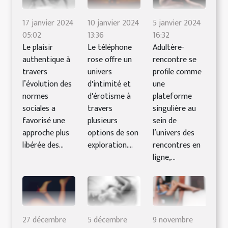
17 janvier 2024
10 janvier 2024
5 janvier 2024
05:02
13:36
16:32
Le plaisir
Le téléphone
Adultère-
authentique à
rose offre un
rencontre se
travers
univers
profile comme
l’évolution des
d'intimité et
une
normes
d'érotisme à
plateforme
sociales a
travers
singulière au
favorisé une
plusieurs
sein de
approche plus
options de son
l’univers des
libérée des...
exploration....
rencontres en
ligne,...
27 décembre
5 décembre
9 novembre