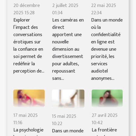
20 décembre
2 juillet 2025
22 mai 2025
2025 15:28
01:34
22:34
Explorer
Les caméras en
Dans un monde
l’impact des
direct
où la
conversations
apportent une
confidentialité
érotiques sur
nouvelle
en ligne est
la confiance en
dimension au
devenue une
soi permet de
divertissement
priorité, les
redéfinir la
pour adultes,
services
perception de...
repoussant
audiotel
sans...
anonymes...
17 mai 2025
27 avril 2025
15 mai 2025
11:16
10:42
10:22
La psychologie
La frontière
Dans un monde