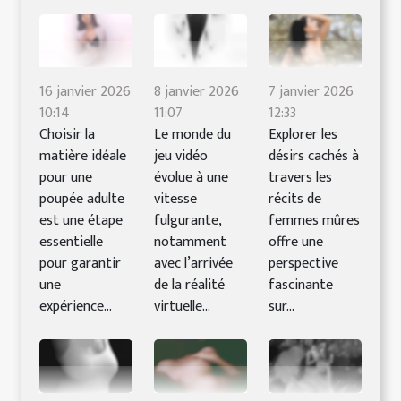
16 janvier 2026
8 janvier 2026
7 janvier 2026
10:14
11:07
12:33
Choisir la
Le monde du
Explorer les
matière idéale
jeu vidéo
désirs cachés à
pour une
évolue à une
travers les
poupée adulte
vitesse
récits de
est une étape
fulgurante,
femmes mûres
essentielle
notamment
offre une
pour garantir
avec l’arrivée
perspective
une
de la réalité
fascinante
expérience...
virtuelle...
sur...