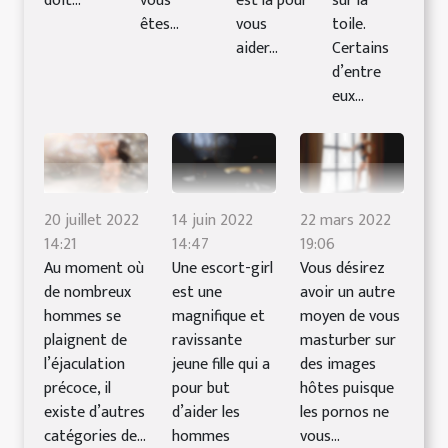
doit...
vous
est là pour
sur la
êtes...
vous
toile.
aider...
Certains
d’entre
eux...
20 juillet 2022
14 juin 2022
22 mars 2022
14:21
14:47
19:06
Au moment où
Une escort-girl
Vous désirez
de nombreux
est une
avoir un autre
hommes se
magnifique et
moyen de vous
plaignent de
ravissante
masturber sur
l’éjaculation
jeune fille qui a
des images
précoce, il
pour but
hôtes puisque
existe d’autres
d’aider les
les pornos ne
catégories de...
hommes
vous...