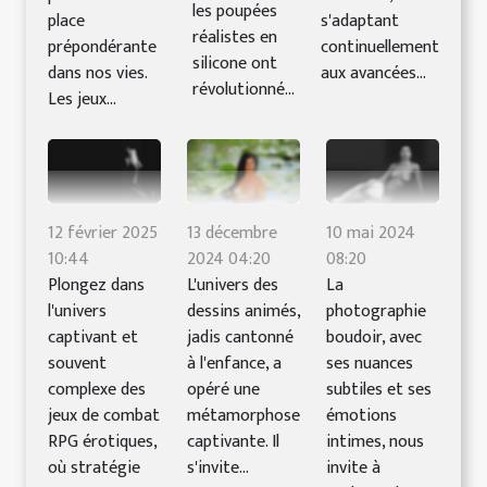
les poupées
place
s'adaptant
réalistes en
prépondérante
continuellement
silicone ont
dans nos vies.
aux avancées...
révolutionné...
Les jeux...
12 février 2025
13 décembre
10 mai 2024
10:44
2024 04:20
08:20
Plongez dans
L'univers des
La
l'univers
dessins animés,
photographie
captivant et
jadis cantonné
boudoir, avec
souvent
à l'enfance, a
ses nuances
complexe des
opéré une
subtiles et ses
jeux de combat
métamorphose
émotions
RPG érotiques,
captivante. Il
intimes, nous
où stratégie
s'invite...
invite à