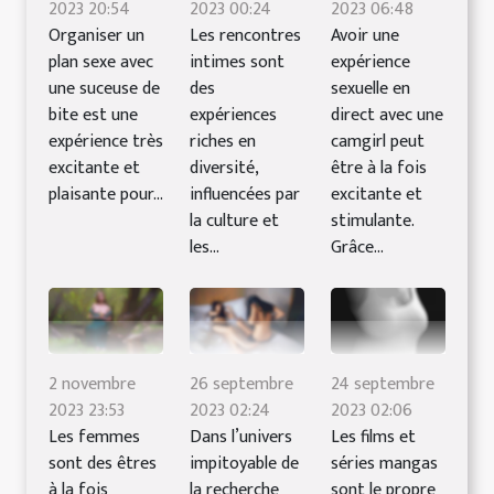
2023 20:54
2023 00:24
2023 06:48
Organiser un
Les rencontres
Avoir une
plan sexe avec
intimes sont
expérience
une suceuse de
des
sexuelle en
bite est une
expériences
direct avec une
expérience très
riches en
camgirl peut
excitante et
diversité,
être à la fois
plaisante pour...
influencées par
excitante et
la culture et
stimulante.
les...
Grâce...
2 novembre
26 septembre
24 septembre
2023 23:53
2023 02:24
2023 02:06
Les femmes
Dans l’univers
Les films et
sont des êtres
impitoyable de
séries mangas
à la fois
la recherche
sont le propre