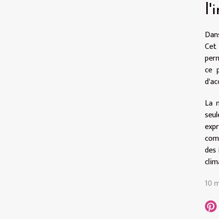
l'
Dans
Cet 
perm
ce p
d'ac
La 
seul
expr
comm
des 
clim
10 m