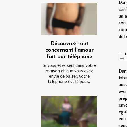
Dans
conf
un a
son
com
de l
Découvrez tout
concernant l'amour
L'
fait par téléphone
Si vous êtes seul dans votre
maison et que vous avez
Dans
envie de baiser, votre
inte
téléphone est là pour...
auss
éven
prép
enve
égal
entr
sen