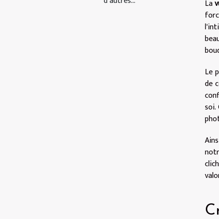
d’autres...
La
v
for
l'in
beau
boud
Le p
de c
conf
soi.
phot
Ains
notr
clic
valo
C