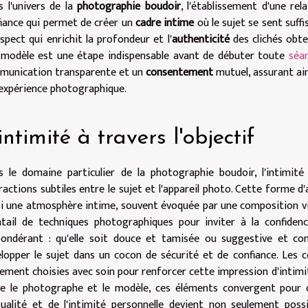
 l'univers de la
photographie boudoir
, l'établissement d'une re
iance qui permet de créer un
cadre intime
où le sujet se sent suff
spect qui enrichit la profondeur et l'
authenticité
des clichés obte
 modèle est une étape indispensable avant de débuter toute
séa
munication transparente et un
consentement
mutuel, assurant ain
'expérience photographique.
intimité à travers l'objectif
 le domaine particulier de la photographie boudoir, l'intimité 
ractions subtiles entre le sujet et l'appareil photo. Cette forme 
i une atmosphère intime, souvent évoquée par une composition vis
tail de techniques photographiques pour inviter à la confidence
ondérant : qu'elle soit douce et tamisée ou suggestive et cont
lopper le sujet dans un cocon de sécurité et de confiance. Les c
ement choisies avec soin pour renforcer cette impression d'intimit
e le photographe et le modèle, ces éléments convergent pour c
sualité et de l'intimité personnelle devient non seulement po