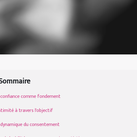
Sommaire
 confiance comme fondement
ntimité à travers l'objectif
 dynamique du consentement