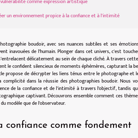
 vulnérabilité comme expression artistique
éer un environnement propice à la confiance et à l'intimité
hotographie boudoir, avec ses nuances subtiles et ses émotions
ent inavouées de l'humain. Plonger dans cet univers, c'est touche
s'entrelacent délicatement au sein de chaque cliché. À travers cet
ent le confident silencieux de moments éphémères, capturant la be
cle propose de décrypter les liens ténus entre le photographe et l
a complicité dans la réussie des photographies boudoir. Nous vo
sence de la confiance et de l'intimité à travers l'objectif, tandis 
ographique captivant. Découvrons ensemble comment ces thèmes s
 du modèle que de l'observateur.
a confiance comme fondement