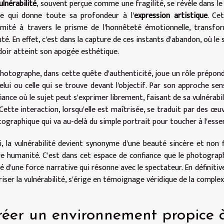
ulnérabilité
, souvent perçue comme une fragilité, se révèle dans l
ce qui donne toute sa profondeur à l'
expression artistique
. Ce
timité à travers le prisme de l'honnêteté émotionnelle, transfo
té. En effet, c'est dans la capture de ces instants d'abandon, où le 
oir atteint son apogée esthétique.
hotographe, dans cette quête d'authenticité, joue un rôle prépon
elui ou celle qui se trouve devant l'objectif. Par son approche s
iance où le sujet peut s'exprimer librement, faisant de sa vulnérabi
 Cette interaction, lorsqu'elle est maîtrisée, se traduit par des œu
ographique qui va au-delà du simple portrait pour toucher à l'ess
i, la vulnérabilité devient synonyme d'une beauté sincère et non f
e humanité. C'est dans cet espace de confiance que le photograp
hé d'une force narrative qui résonne avec le spectateur. En définiti
riser la vulnérabilité, s'érige en témoignage véridique de la comple
réer un environnement propice à