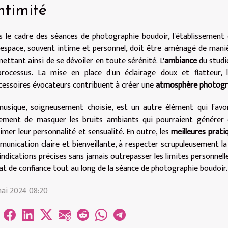
intimité
 le cadre des séances de photographie boudoir, l'établissement
espace, souvent intime et personnel, doit être aménagé de maniè
ettant ainsi de se dévoiler en toute sérénité. L'
ambiance
du studio
rocessus. La mise en place d'un éclairage doux et flatteur, l'u
cessoires évocateurs contribuent à créer une
atmosphère photogr
musique, soigneusement choisie, est un autre élément qui favo
ement de masquer les bruits ambiants qui pourraient générer d
imer leur personnalité et sensualité. En outre, les
meilleures prati
unication claire et bienveillante, à respecter scrupuleusement la
indications précises sans jamais outrepasser les limites personnell
at de confiance tout au long de la séance de photographie boudoir.
ai 2024 08:20