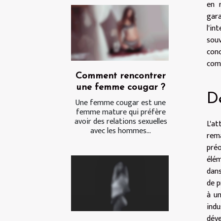
en 
gara
l'in
souv
conc
comp
Comment rencontrer
une femme cougar ?
D
Une femme cougar est une
femme mature qui préfère
avoir des relations sexuelles
L'a
avec les hommes...
rema
pré
élém
dans
de p
à un
indu
déve