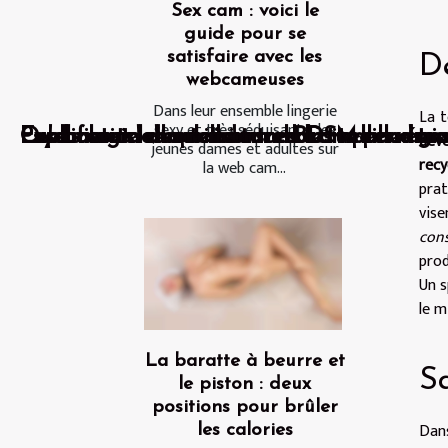
Sex cam : voici le
guide pour se
satisfaire avec les
D
webcameuses
Dans leur ensemble lingerie
La t
sexy et très séduisante, les
Psychologie du plaisir anal Comprendre s
Lubrifiants anaux naturels les meilleures
Exploration des tendances actuelles dans
Quels sont les meilleurs endroits pour tr
Les bases de la rencontre BDSM en région
dév
jeunes dames et adultes sur
recy
la web cam...
pra
vise
con
prod
Un s
le m
La baratte à beurre et
Sa
le piston : deux
positions pour brûler
Dans
les calories