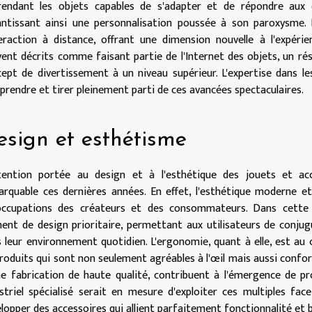
rendant les objets capables de s'adapter et de répondre aux 
ntissant ainsi une personnalisation poussée à son paroxysme. La
teraction à distance, offrant une dimension nouvelle à l'expéri
ent décrits comme faisant partie de l'Internet des objets, un rés
ept de divertissement à un niveau supérieur. L'expertise dans l
rendre et tirer pleinement parti de ces avancées spectaculaires.
esign et esthétisme
ttention portée au design et à l'esthétique des jouets et a
rquable ces dernières années. En effet, l'esthétique moderne 
occupations des créateurs et des consommateurs. Dans cette in
ent de design prioritaire, permettant aux utilisateurs de conjug
 leur environnement quotidien. L'ergonomie, quant à elle, est au
roduits qui sont non seulement agréables à l'œil mais aussi confo
e fabrication de haute qualité, contribuent à l'émergence de pro
striel spécialisé serait en mesure d'exploiter ces multiples f
lopper des accessoires qui allient parfaitement fonctionnalité et 