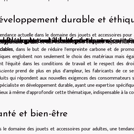
éveloppement durable et éthiq
endance actuelle dans le domaine des jouets et accessoires pour
es désirs et ceux de son partenaire
 options pour votre confort
 les adaptations adultes de dessins animés
ouver un plan cul ?
 Bretagne : conseils et pratiques sécuritai
eloppement durable
et aux considérations éthiques. Aujourd'hui, ce
clables
, dans le but de réduire l'empreinte carbone et de prom
tiques englobent non seulement le choix des matériaux mais é
nt l'équité dans les conditions de travail et le respect des d
sciente
prend de plus en plus d'ampleur, les fabricants de ce s
uits qui répondent aux nouvelles exigences des consommateurs sen
pécialiste en développement durable, ayant une expertise spécifique
ieux à même d'approfondir cette thématique, indispensable à la co
nté et bien-être
 le domaine des jouets et accessoires pour adultes, une tendanc