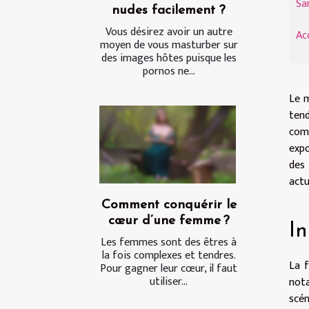
Sa
nudes facilement ?
Vous désirez avoir un autre
Acc
moyen de vous masturber sur
des images hôtes puisque les
pornos ne...
Le m
tend
comm
expo
des 
actu
Comment conquérir le
cœur d’une femme ?
In
Les femmes sont des êtres à
la fois complexes et tendres.
La f
Pour gagner leur cœur, il faut
utiliser...
nota
scén