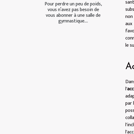
sant
Pour perdre un peu de poids,
subs
vous n’avez pas besoin de
vous abonner à une salle de
non 
gymnastique....
aux
fav
conn
le su
Ac
Dans
l'
acc
ada
par 
pos
coll
l'in
l'ac