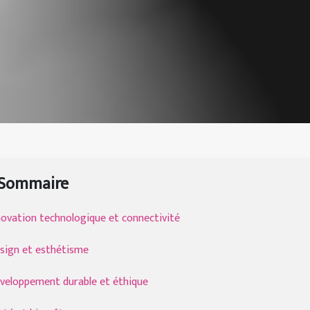
Sommaire
novation technologique et connectivité
sign et esthétisme
veloppement durable et éthique